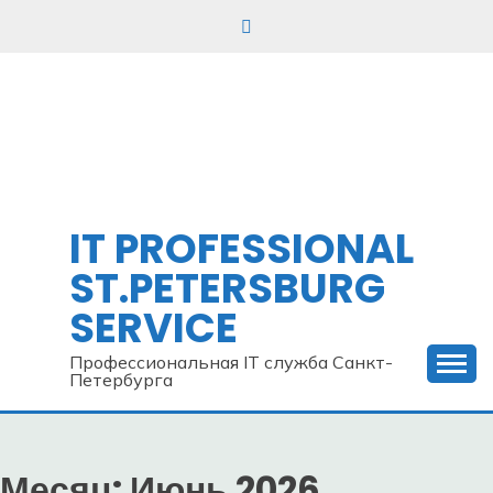
Skip
to
content
IT PROFESSIONAL
ST.PETERSBURG
SERVICE
Профессиональная IT служба Санкт-
Петербурга
Месяц:
Июнь 2026