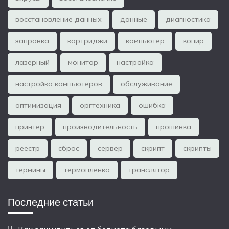
восстановление данных
данные
диагностика
заправка
картриджи
компьютер
копир
лазерный
монитор
настройка
настройка компьютеров
обслуживание
оптимизация
оргтехника
ошибка
принтер
производительность
прошивка
реестр
сброс
сервер
скрипт
скрипты
термины
термопленка
транслятор
Последние статьи